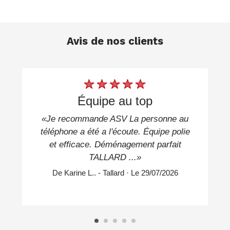
physique à de vrais professionnels locaux. Que vous
ayez besoin de vider un petit studio en centre-ville ou
une grande propriété familiale, nous avons la solution
Avis de nos clients
technique qu'il vous faut.
Prêt à retrouver un intérieur spacieux et épuré ?
Contactez ASV Déménagement dès maintenant pour
planifier votre visite d'évaluation. Déposez votre
demande de devis gratuit sur notre site, et laissez-nous
équipe au top
prendre le relais pour vous simplifier la vie !
«Je recommande ASV La personne au
téléphone a été a l'écoute. Équipe polie
et efficace. Déménagement parfait
TALLARD ...»
De Karine L.. - Tallard · Le 29/07/2026